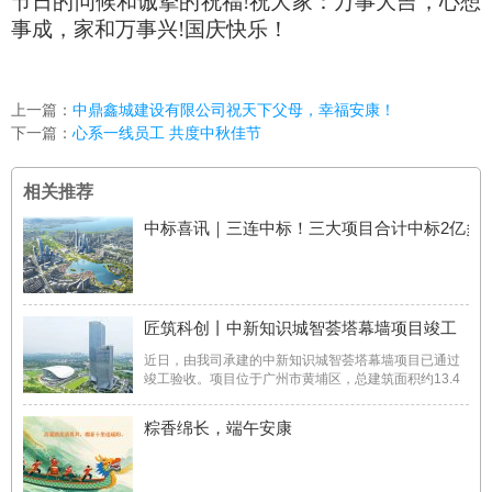
节日的问候和诚挚的祝福
!祝
大家
：万事大吉，心想
事成，家和万事兴
!国庆快乐
！
上一篇：
中鼎鑫城建设有限公司祝天下父母，幸福安康！
下一篇：
心系一线员工 共度中秋佳节
相关推荐
中标喜讯｜三连中标！三大项目合计中标2亿多
匠筑科创丨中新知识城智荟塔幕墙项目竣工
近日，由我司承建的中新知识城智荟塔幕墙项目已通过
竣工验收。项目位于广州市黄埔区，总建筑面积约13.4
万平方米。建设内容包括高低双塔及商业裙楼等，项目
建成后将依托中新合作机遇，创建集商业办公、文化旅
粽香绵长，端午安康
游、品质旅居、健康休闲一体的城市新名片，打造国际
化跨国公司（新 ...