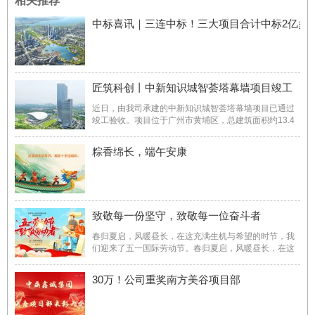
相关推荐
中标喜讯｜三连中标！三大项目合计中标2亿多
匠筑科创丨中新知识城智荟塔幕墙项目竣工
近日，由我司承建的中新知识城智荟塔幕墙项目已通过
竣工验收。项目位于广州市黄埔区，总建筑面积约13.4
万平方米。建设内容包括高低双塔及商业裙楼等，项目
建成后将依托中新合作机遇，创建集商业办公、文化旅
粽香绵长，端午安康
游、品质旅居、健康休闲一体的城市新名片，打造国际
化跨国公司（新 ...
致敬每一份坚守，致敬每一位奋斗者
春归夏启，风暖昼长，在这充满生机与希望的时节，我
们迎来了五一国际劳动节。春归夏启，风暖昼长，在这
充满生机与希望的时节，我们迎来了五一国际劳动节。
世间所有的美好，皆由劳动者的双手浇灌而成。中鼎鑫
30万！公司重奖南方美谷项目部
城向坚守岗位、奋力拼搏的每一位劳动者，致以最诚挚
的节日问候与最 ...