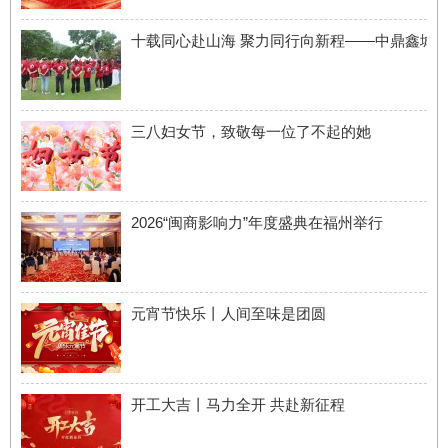
十载同心赴山海 聚力同行向新程——中鼎鑫城
三八妇女节，致敬每一位了不起的她
2026“闽商影响力”年度盛典在福州举行
元宵节快乐丨人间至味是团圆
开工大吉丨马力全开 共赴新征程