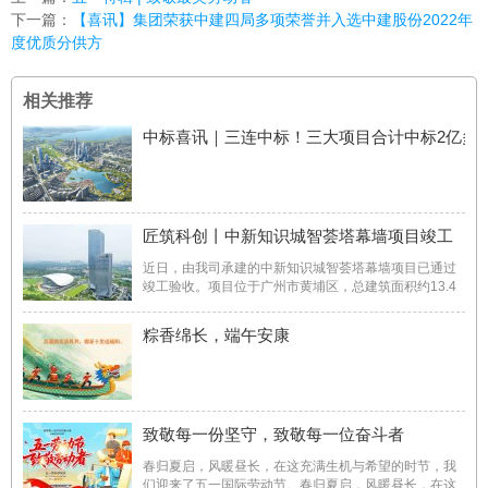
下一篇：
【喜讯】集团荣获中建四局多项荣誉并入选中建股份2022年
度优质分供方
相关推荐
中标喜讯｜三连中标！三大项目合计中标2亿多
匠筑科创丨中新知识城智荟塔幕墙项目竣工
近日，由我司承建的中新知识城智荟塔幕墙项目已通过
竣工验收。项目位于广州市黄埔区，总建筑面积约13.4
万平方米。建设内容包括高低双塔及商业裙楼等，项目
建成后将依托中新合作机遇，创建集商业办公、文化旅
粽香绵长，端午安康
游、品质旅居、健康休闲一体的城市新名片，打造国际
化跨国公司（新 ...
致敬每一份坚守，致敬每一位奋斗者
春归夏启，风暖昼长，在这充满生机与希望的时节，我
们迎来了五一国际劳动节。春归夏启，风暖昼长，在这