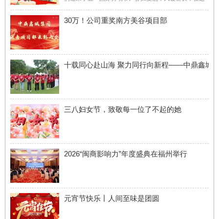
充满生机与希望的时节，我们迎来了五一国际劳动节。
世间所有的美好，皆由劳动者的双手浇灌而成。中鼎鑫
30万！公司重奖南方美谷项目部
城向坚守岗位、奋力拼搏的每一位劳动者，致以最诚挚
的节日问候与最 ...
十载同心赴山海 聚力同行向新程——中鼎鑫城
三八妇女节，致敬每一位了不起的她
2026“闽商影响力”年度盛典在福州举行
元宵节快乐丨人间至味是团圆