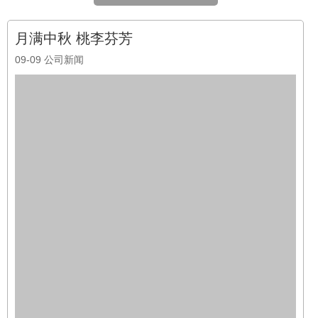
千里共婵娟但愿 佳节团圆中秋节 月到中秋分外明，此时美景良
辰。是思念，是感恩。不期而遇的教师节洋溢着尊师重教的信念,
一朝沐杏雨,一生念师恩。中秋月光，映照思想苍穹；教诲之光，
点亮皓月星宸。当感恩的念想与团圆的期盼撞个满怀，当举杯邀
明月怀念师情油然而生。在 ...
阅读全文
2022-09-07 12:00