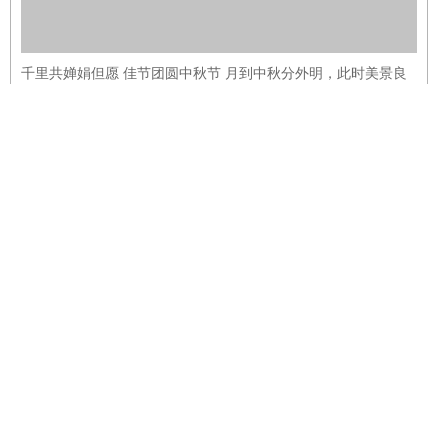
【喜讯】中鼎鑫城建设集团有限公司中标工
程快讯！
09-07
公司新闻




喜报努力拼搏 团结奋进麦渐盈满，不负仲夏！中鼎鑫城踔厉奋
发，笃行不怠，同心致远，开拓未来又一里程碑。每一次的丰收
硕果都是不忘初心的坚守，每一次的卓越光辉都是精益求精的见
证。01广州黄埔南方美谷幕墙工程项目名称：广州黄埔南方美谷
项目A、B、C、D区幕墙工程项 ...