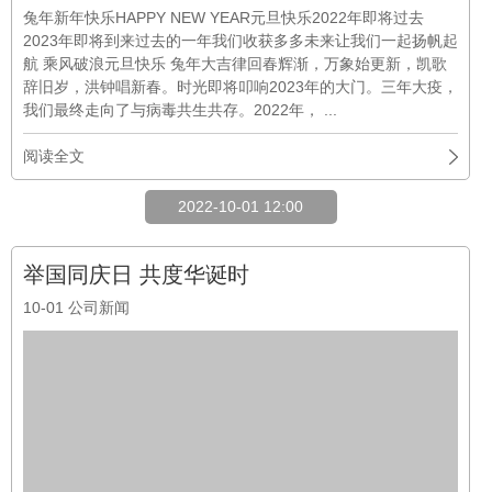
举国同庆日 共度华诞时
10-01
公司新闻
202210/173盛世华诞 举国同庆恭祝中华人民共和国成立73周年
回眸历史，汇集成就，传承品格不忘初心，牢记使命，奋勇向前
祝愿祖国国泰民安，繁荣富强！国庆十月天朗气清，暖阳和熙，
我们迎来了祖国母亲73周年华诞。国庆73年栉风沐雨73年党民
同心五千年的岁月，写满了数不清的纷 ...
阅读全文