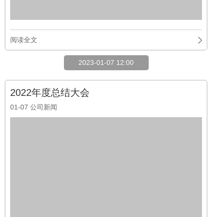
01-07
公司新闻
2022年度总结大会不忘初心逐梦前行✦前言✦时序更替，岁物丰
成。时光匆匆而过，忙碌而充实的工作告一段落。为了庆贺上一
阶段的丰硕成果，同时奏响下一阶段的崭新乐章，公司举行了企
业年终总结大会。01 会议议程中鼎鑫城建设集团有限公司2022
年度工作总结大会于2023年1月7日在 ...
阅读全文