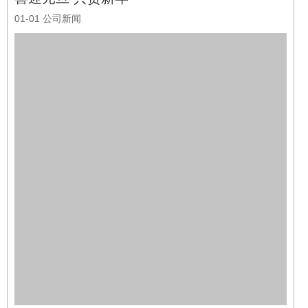
兔年新年快乐HAPPY NEW YEAR元旦快乐2022年即将过去
2023年即将到来过去的一年我们收获多多未来让我们一起扬帆起
航 乘风破浪元旦快乐 兔年大吉律回春辉渐，万象始更新，凯歌
辞旧岁，洪钟唱新春。时光即将叩响2023年的大门。三年大疫，
我们最终走向了与病毒共生共存。2022年， ...
阅读全文
2022-10-01 12:00